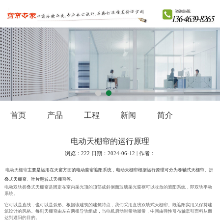
首页
产品
工程
新闻
简介
电动天棚帘的运行原理
浏览：222 日期：2024-06-12 | 作者：
电动天棚帘
主要是运用在天窗方面的电动窗帘遮阳系统，电动天棚帘根据运行原理可分为卷轴式天棚帘、折
叠式天棚帘、叶片翻转式天棚帘等。
电动双轨折叠式天棚帘是固定在室内采光顶的顶部或斜侧面玻璃采光窗框可以收放的遮阳系统，即双轨平动
系统。
它可以是直线，也可以是弧形。根据该建筑的建筑特点，我们采用直线双轨式天棚帘。既遮阳实用又保持建
筑设计的风格。每副天棚帘由左右两根导轨组成，当电机启动时带动履带，中间由弹性引布轴牵引面料从而
达到遮阳的目的。