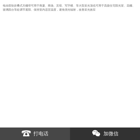
电动双轨折叠式天棚帘可用于商厦、商场、宾馆、写字楼、等大型采光顶也可用于高级住宅阳光室、花棚、
玻璃阳台等处调节遮阳、保持室内适宜温度，避免强光辐射，改善采光效应
打电话
加微信