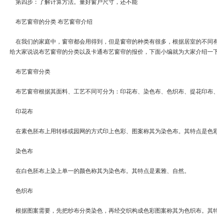
第四步：了解计算方法。量好窗户尺寸，还不能
布艺窗帘的分类 布艺窗帘介绍
在我们的家庭中，窗帘都会用得到，但是窗帘的种类有很多，根据居室的不同有
给大家说说布艺窗帘的分类以及卡通布艺窗帘的报价，下面小编就为大家介绍一
布艺窗帘分类
布艺窗帘根据其面料、工艺不同可分为：印花布、染色布、色织布、提花印布
印花布
在素色胚布上用转移或园网的方式印上色彩、图案称其为染色布。其特点是色
染色布
在白色胚布上染上单一的颜色称其为染色布。其特点是素雅、自然。
色织布
根据图案需要，先把纱布分类染色，再经交织构成色彩图案称其为色织布。其