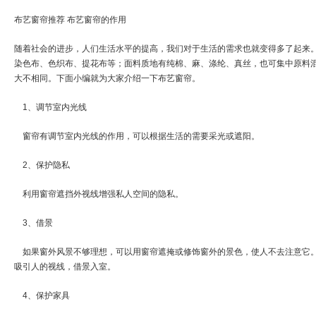
布艺窗帘推荐 布艺窗帘的作用
随着社会的进步，人们生活水平的提高，我们对于生活的需求也就变得多了起来
染色布、色织布、提花布等；面料质地有纯棉、麻、涤纶、真丝，也可集中原料
大不相同。下面小编就为大家介绍一下布艺窗帘。
1、调节室内光线
窗帘有调节室内光线的作用，可以根据生活的需要采光或遮阳。
2、保护隐私
利用窗帘遮挡外视线增强私人空间的隐私。
3、借景
如果窗外风景不够理想，可以用窗帘遮掩或修饰窗外的景色，使人不去注意它。
吸引人的视线，借景入室。
4、保护家具