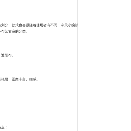
划分，款式也会跟随着使用者有不同，今天小编就
下布艺窗帘的分类。
、遮阳布。
彩艳丽，图案丰富、细腻。
特点：