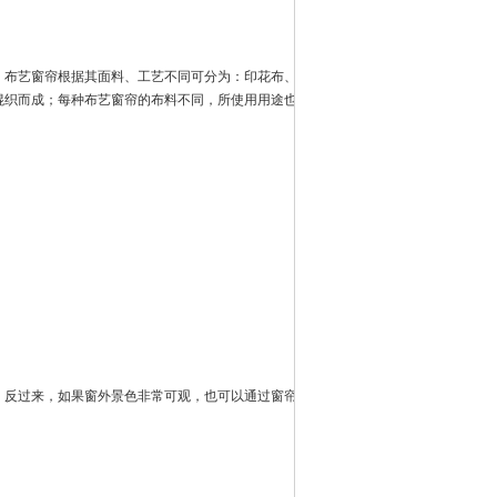
。布艺窗帘根据其面料、工艺不同可分为：印花布、
混织而成；每种布艺窗帘的布料不同，所使用用途也
反过来，如果窗外景色非常可观，也可以通过窗帘